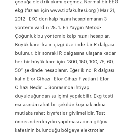
çocuğa elektrik akımı geçmez. Normal bir EEG
ekg (fazlası için www.tipfakultesi.org ) Mar 21,
2012 · EKG den kalp hızını hesaplamanın 3
yöntemi vardır; 28. 1. En Yaygın Metod•
Çoğunluk bu yöntemle kalp hızını hesaplar.
Büyük kare- kalın çizgi üzerinde bir R dalgası
bulunur, bir sonraki R dalgasına ulaşana kadar
her bir büyük kare için "300, 150, 100, 75, 60,
50“ şeklinde hesaplanır. Eğer ikinci R dalgası
kalın Efor Cihazı | Efor Cihazı Fiyatları | Efor
Cihazı Nedir ... Sonrasında ihtiyaç
duyulduğundan su içimi yapılabilir. Ekg testi
esnasında rahat bir şekilde koşmak adına
mutlaka rahat kıyafetler giyilmelidir. Test
öncesinden kaydın yapılması adına göğüs
kafesinin bulunduğu bölgeye elektrotlar