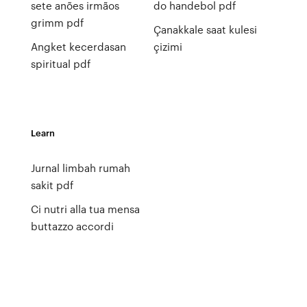
sete anões irmãos
do handebol pdf
grimm pdf
Çanakkale saat kulesi
Angket kecerdasan
çizimi
spiritual pdf
Learn
Jurnal limbah rumah
sakit pdf
Ci nutri alla tua mensa
buttazzo accordi