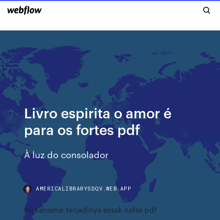
Livro espirita o amor é
para os fortes pdf
À luz do consolador
AMERICALIBRARYSDQV.WEB.APP
Mekanisme terjadinya sesak nafas pdf