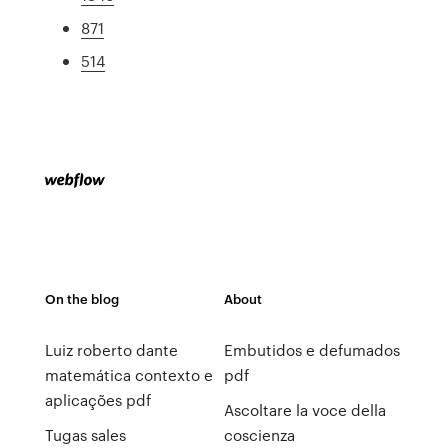
871
514
On the blog
About
Luiz roberto dante
Embutidos e defumados
matemática contexto e
pdf
aplicações pdf
Ascoltare la voce della
Tugas sales
coscienza