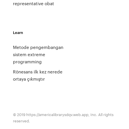
representative obat
Learn
Metode pengembangan
sistem extreme
programming
Rönesans ilk kez nerede
ortaya çıkmıştır
© 2019 https://americalibrarysdqv.web.app, Inc. All rights
reserved.